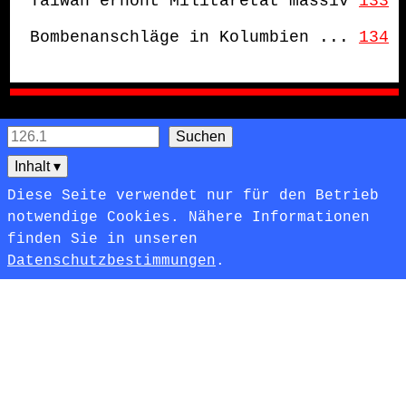
Taiwan erhöht Militäretat massiv
133
Bombenanschläge in Kolumbien ...
134
Inhalt
▾
Diese Seite verwendet nur für den Betrieb
notwendige Cookies. Nähere Informationen
finden Sie in unseren
Datenschutzbestimmungen
.