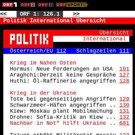
<<
ORF 1: 126.1
>>
Politik International Übersicht
        Übersicht
       International 
Österreich/EU 
112
   Schlagzeilen 
111
Krieg im Nahen Osten
Hormus: Neue Forderungen an USA 
101
Araghchi:Derzeit keine Gespräche
127
Huthi: Öl-Raffinerie angegriffen
128
Krieg in der Ukraine
Tote bei gegenseitigen Angriffen
129
Schwarzmeer-Häfen angegriffen ..
130
Kiew: Moskau plant Mobilmachung 
131
Drohne: Sofia-Kritik an Kiew ...
132
Nachbar in Not" hilft Ukraine .. 
681