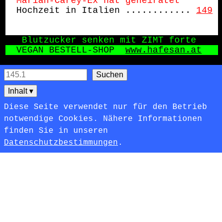
Mariah-Carey-Ex hat geheiratet
Hochzeit in Italien ............
149
   Blutzucker senken mit ZIMT forte
VEGAN BESTELL-SHOP  
www.hafesan.at
Inhalt
▾
Diese Seite verwendet nur für den Betrieb
notwendige Cookies. Nähere Informationen
finden Sie in unseren
Datenschutzbestimmungen
.