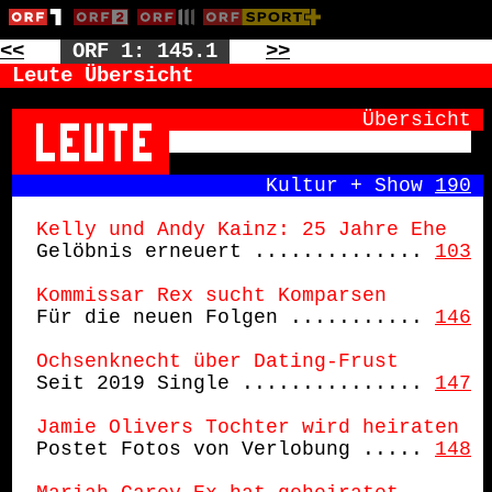
<<
ORF 1: 145.1
>>
Leute Übersicht
               Übersicht
                   Kultur + Show 
190
Kelly und Andy Kainz: 25 Jahre Ehe
Gelöbnis erneuert ..............
103
Kommissar Rex sucht Komparsen
Für die neuen Folgen ...........
146
Ochsenknecht über Dating-Frust
Seit 2019 Single ...............
147
Jamie Olivers Tochter wird heiraten
Postet Fotos von Verlobung .....
148