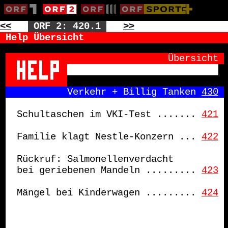
<<
ORF 2: 420.1
>>
Help Übersicht
                 Übersicht
         Verkehr + Billig Tanken 
430
Schultaschen im VKI-Test .......
421
Familie klagt Nestle-Konzern ...
422
Rückruf: Salmonellenverdacht
bei geriebenen Mandeln .........
423
Mängel bei Kinderwagen .........
424