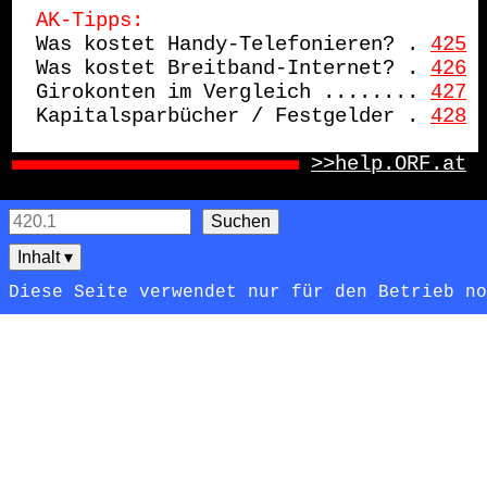
AK-Tipps:
Was kostet Handy-Telefonieren? .
425
Was kostet Breitband-Internet? .
426
Girokonten im Vergleich ........
427
Kapitalsparbücher / Festgelder .
428
>>help.ORF.at
Inhalt
▾
Diese Seite verwendet nur für den Betrieb n