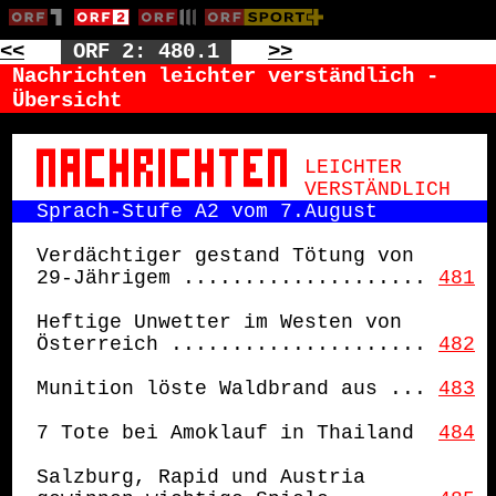
<<
ORF 2: 480.1
>>
Nachrichten leichter verständlich -
Übersicht
LEICHTER
VERSTÄNDLICH
Sprach-Stufe A2 vom 7.August
Verdächtiger gestand Tötung von
29-Jährigem
....................
481
Heftige Unwetter im Westen von 
Österreich
.....................
482
Munition löste Waldbrand aus
...
483
7 Tote bei Amoklauf in Thailand
484
Salzburg, Rapid und Austria 