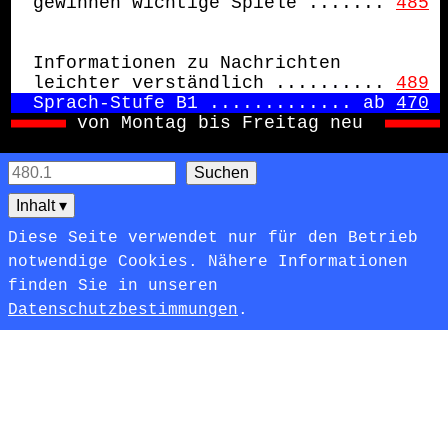
gewinnen wichtige Spiele
.......
485
Informationen zu Nachrichten
leichter verständlich ..........
489
Sprach-Stufe B1 ............. ab 
470
von Montag bis Freitag neu 
Inhalt
▾
Diese Seite verwendet nur für den Betrieb
notwendige Cookies. Nähere Informationen
finden Sie in unseren
Datenschutzbestimmungen
.