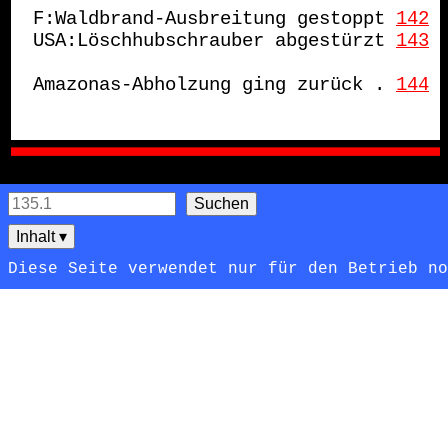
F:Waldbrand-Ausbreitung gestoppt
142
USA:Löschhubschrauber abgestürzt
143
Amazonas-Abholzung ging zurück .
144
Inhalt
▾
Diese Seite verwendet nur für den Betrieb n