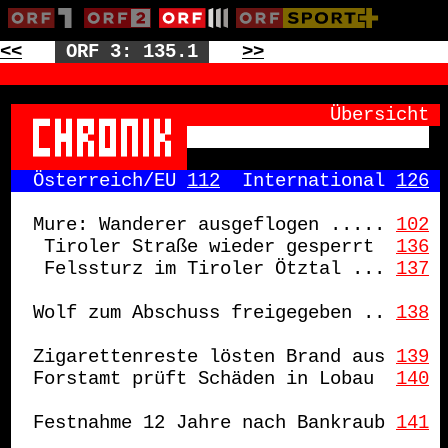
<<
ORF 3: 135.1
>>
            Übersicht
Österreich/EU 
112
  International 
126
Mure: Wanderer ausgeflogen .....
102
 Tiroler Straße wieder gesperrt 
136
 Felssturz im Tiroler Ötztal ...
137
Wolf zum Abschuss freigegeben ..
138
Zigarettenreste lösten Brand aus
139
Forstamt prüft Schäden in Lobau 
140
Festnahme 12 Jahre nach Bankraub
141