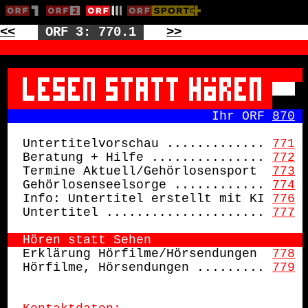
<<
ORF 3: 770.1
>>
                         Ihr ORF 
870
Untertitelvorschau .............
771
Beratung + Hilfe ...............
772
Termine Aktuell/Gehörlosensport 
773
Gehörlosenseelsorge ............
774
Info: Untertitel erstellt mit KI
776
Untertitel .....................
777
Hören statt Sehen
Erklärung Hörfilme/Hörsendungen 
778
Hörfilme, Hörsendungen .........
779