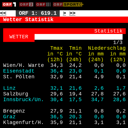
<<
ORF 1: 619.1
>
>>
Wetter Statistik
                           Statistik
WETTER  
1/3
               Tmax  Tmin  Niederschlag
              in °C in °C  in mm  in mm
              (12h) (24h)  (24h)  (12h)
Wien/H. Warte  34,3  24,2    0,0    0,0
Eisenstadt     36,4  23,0    0,1    0,0
St. Pölten     32,9  21,4    4,9    0,1
Linz           32,1  21,6    2,6    1,7
Salzburg       29,6  19,4   27,8   27,6
Innsbruck/Un.  30,4  17,5   34,7   28,6
Bregenz        27,9  21,1    0,8    0,2
Graz           36,5  20,3    0,0    0,0
Klagenfurt/H.  35,9  21,1    3,1    3,1