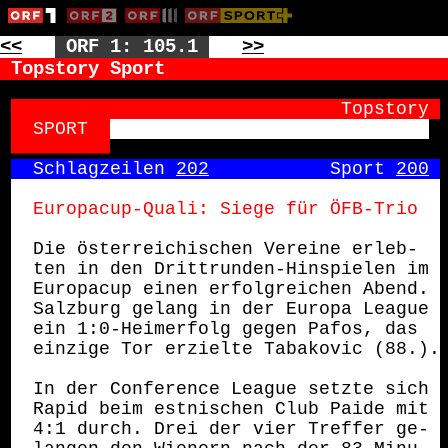
<<
ORF 1: 105.1
>>
Topstory Sport
         Topstory
SPORT 
Schlagzeilen 
202
           Sport 
200
Europacup-Quali: Siege für ÖFB-Trio
Die österreichischen Vereine erleb-
ten in den Drittrunden-Hinspielen im
Europacup einen erfolgreichen Abend.
Salzburg gelang in der Europa League
ein 1:0-Heimerfolg gegen Pafos, das
einzige Tor erzielte Tabakovic (88.).
In der Conference League setzte sich
Rapid beim estnischen Club Paide mit
4:1 durch. Drei der vier Treffer ge-