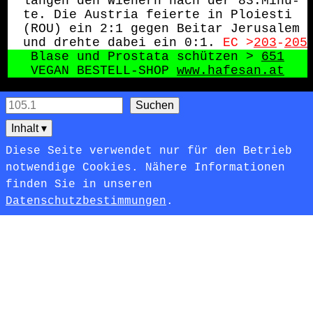
langen den Wienern nach der 83.Minu-
te. Die Austria feierte in Ploiesti
(ROU) ein 2:1 gegen Beitar Jerusalem
und drehte dabei ein 0:1.
EC >
203
-
205
 Blase und Prostata schützen > 
651
 VEGAN BESTELL-SHOP 
www.hafesan.at
Inhalt
▾
Diese Seite verwendet nur für den Betrieb
notwendige Cookies. Nähere Informationen
finden Sie in unseren
Datenschutzbestimmungen
.