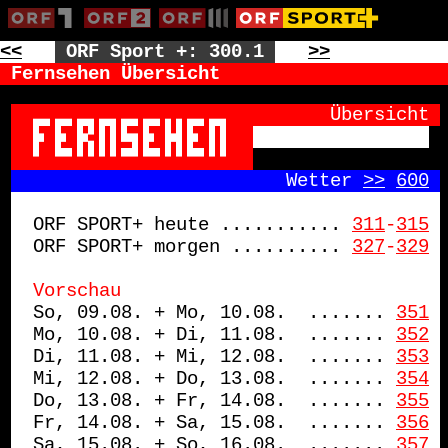
<<
ORF Sport +: 300.1
>>
Fernsehen Übersicht
       Übersicht
                       Wetter 
>>
600
ORF SPORT+ heute ...........
311
-
315
ORF SPORT+ morgen ..........
327
-
329
Vorschau
So, 09.08. + Mo, 10.08.  .......
351
Mo, 10.08. + Di, 11.08.  .......
352
Di, 11.08. + Mi, 12.08.  .......
353
Mi, 12.08. + Do, 13.08.  .......
354
Do, 13.08. + Fr, 14.08.  .......
355
Fr, 14.08. + Sa, 15.08.  .......
356
Sa, 15.08. + So, 16.08.  .......
357