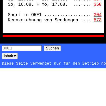
So, 16.08. + Mo, 17.08.  .......
358
Sport in ORF1 ..................
304
Kennzeichnung von Sendungen ....
873
Inhalt
▾
Diese Seite verwendet nur für den Betrieb n