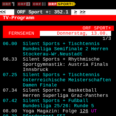
<<
ORF Sport +: 352.1
>
>>
TV-Programm
                          ORF SPORT+
FERNSEHEN  
    Donnerstag, 13.08. 
1/3
06.00 
Silent Sports + Tischtennis
Bundesliga Semifinale 2 Herren
Stockerau-Wr.Neustadt
06.33 
Silent Sports + Rhythmische
Sportgymnastik: Austria Finals
Innsbruck
07.25 
Silent Sports + Tischtennis
österreichische Meisterschaften
Damen Finale
07.34 
Silent Sports + Basketball
Herren Superliga Graz-Panthers
07.42 
Silent Sports + Fußball
Bundesliga 25/26: Runde 5
08.00 
Yoga Magazin: Folge 
126
UT