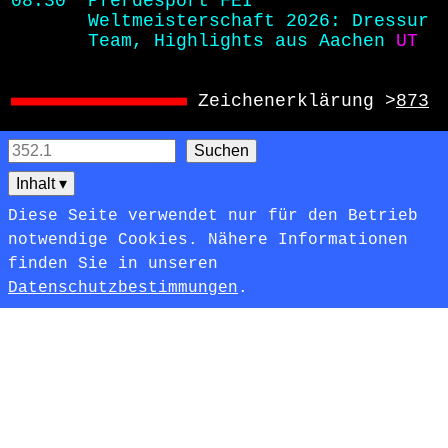
08.30 
Pferdesport FEI
Weltmeisterschaft 2026: Dressur
Team, Highlights aus Aachen
UT
Zeichenerklärung >
873
Inhalt
▾
Diese Seite verwendet nur für den Betrieb
notwendige Cookies. Nähere Informationen
finden Sie in unseren
Datenschutzbestimmungen
.