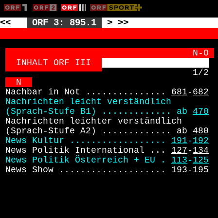
<<
ORF 3: 895.1
>
>>
                                 N-O
INHALT ORF III  
1/2
N  
Nachbar in Not ............... 
681
-
682
Nachrichten leicht verständlich
(Sprach-Stufe B1) ............. ab 
470
Nachrichten leichter verständlich
(Sprach-Stufe A2) ............. ab 
480
News Kultur .................. 
191
-
192
 News Politik International ... 
127
-
134
News Politik Österreich + EU . 
113
-
125
 News Show .................... 
193
-
195