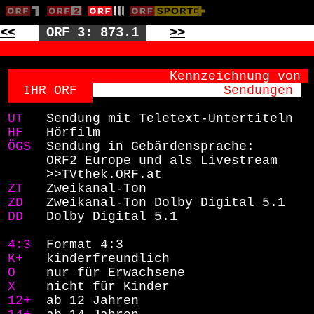
<<
ORF 3: 873.1
>>
                   Kennzeichnung von
IHR ORF  
               Sendungen 
UT  
Sendung mit Teletext-Untertiteln
HF  
Hörfilm
ÖGS 
Sendung in Gebärdensprache:
      ORF2 Europe und als Livestream
>>TVthek.ORF.at
ZT  
Zweikanal-Ton
ZD  
Zweikanal-Ton Dolby Digital 5.1
DD  
Dolby Digital 5.1
4:3 
Format 4:3
K+  
kinderfreundlich
O   
nur für Erwachsene
X   
nicht für Kinder
12+ 
ab 12 Jahren