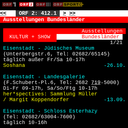
<<
ORF 2: 412.1
>
>>
Ausstellungen Bundesländer
                       Ausstellungen
KULTUR + SHOW 
      Bundesländer
1/21
Eisenstadt - Jüdisches Museum
 (Unterbergstr.6, Tel: 02682/65145)
 täglich außer Fr/Sa 10-17h
Soshana                        
-26.10.
Eisenstadt - Landesgalerie
 (F.Schubert-Pl.6, Tel: 2682 
719
-5000)
 Di-Fr 09-17h, Sa/So/Ftg
10-17h
her*spectives: Sammlung Müller
/ Margit Koppendorfer          
-13.09.
Eisenstadt - Schloss Esterhazy
 (Tel: 02682/63004-7600)
täglich 10-16h