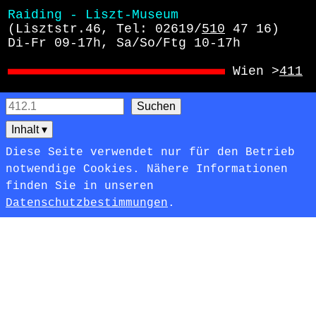
Raiding - Liszt-Museum
 (Lisztstr.46, Tel: 02619/
510
 47 16)
 Di-Fr 09-17h, Sa/So/Ftg 10-17h
Wien >
411
Inhalt
▾
Diese Seite verwendet nur für den Betrieb
notwendige Cookies. Nähere Informationen
finden Sie in unseren
Datenschutzbestimmungen
.