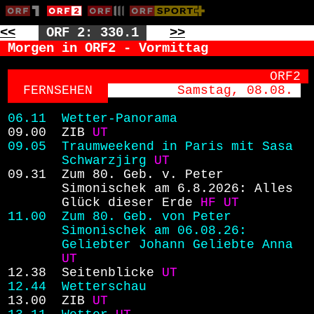
<<
ORF 2: 330.1
>>
Morgen in ORF2 - Vormittag
                                ORF2
FERNSEHEN  
   Samstag, 08.08. 
06.11 
Wetter-Panorama
09.00 
ZIB
UT
09.05 
Traumweekend in Paris mit Sasa
Schwarzjirg
UT
09.31 
Zum 80. Geb. v. Peter
Simonischek am 6.8.2026: Alles
Glück dieser Erde
HF
UT
11.00 
Zum 80. Geb. von Peter
Simonischek am 06.08.26:
Geliebter Johann Geliebte Anna
UT
12.38 
Seitenblicke
UT
12.44 
Wetterschau
13.00 
ZIB
UT