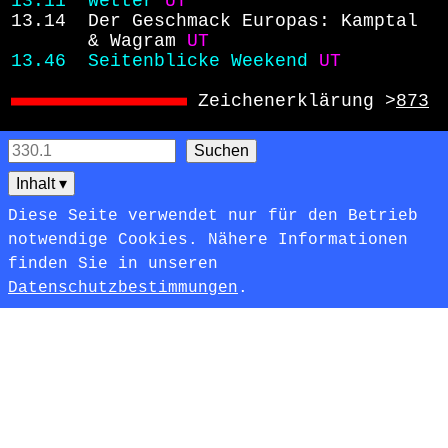
13.11 
Wetter
UT
13.14 
Der Geschmack Europas: Kamptal
& Wagram
UT
13.46 
Seitenblicke Weekend
UT
Zeichenerklärung >
873
Inhalt
▾
Diese Seite verwendet nur für den Betrieb
notwendige Cookies. Nähere Informationen
finden Sie in unseren
Datenschutzbestimmungen
.